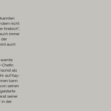
ekannten
ndern nicht
 Kreibich“,
s auch immer
 der
wird auch
1 warnte
Ö-Chefin
msonst als
hr auf Kay-
hnen kann.
 von seinen
geisterte
rat seiner
 in der