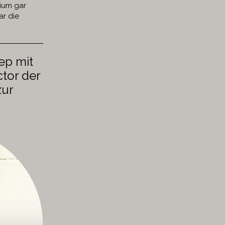
rium gar
ar die
ep mit
ctor der
zur