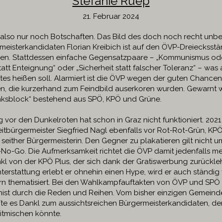
Stefanie Ruep
21. Februar 2024
 also nur noch Botschaften. Das Bild des doch noch recht unb
eisterkandidaten Florian Kreibich ist auf den ÖVP-Dreiecksstä
en. Stattdessen einfache Gegensatzpaare – „Kommunismus oder
att Enteignung“ oder „Sicherheit statt falscher Toleranz“ – wa
tes heißen soll. Alarmiert ist die ÖVP wegen der guten Chancen
, die kurzerhand zum Feindbild auserkoren wurden. Gewarnt 
nksblock“ bestehend aus SPÖ, KPÖ und Grüne.
 vor den Dunkelroten hat schon in Graz nicht funktioniert. 202
tbürgermeister Siegfried Nagl ebenfalls vor Rot-Rot-Grün, KP
t seither Bürgermeisterin. Den Gegner zu plakatieren gilt nicht u
o-Go. Die Aufmerksamkeit richtet die ÖVP damit jedenfalls me
kl von der KPÖ Plus, der sich dank der Gratiswerbung zurückle
hterstattung erlebt er ohnehin einen Hype, wird er auch ständig
n thematisiert. Bei den Wahlkampfauftakten von ÖVP und SPÖ 
st durch die Reden und Reihen. Vom bisher einzigen Gemeinde
ffte es Dankl zum aussichtsreichen Bürgermeisterkandidaten, der
itmischen könnte.