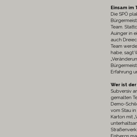
Einsam im
Die SPÖ plak
Bürgermeist
Team. Statt
Auinger in e
auch Dreiec
Team werde 
habe, sagt
„Veränderun
Bürgermeist
Erfahrung u
Wer ist de
Subversiv a
gemalten Te
Demo-Schild
vom Stau in 
Karton mit „
unterhaltsam
Straßenverk
Eisbergs ma