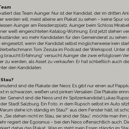
 Team
atiert das Team Auinger. Nur ist der Kandidat, der im dritten An
er werden will, meist alleine am Plakat zu sehen – keine Spur v
dessen Auinger am Residenzplatz, Auinger beim Schloss Mirabel
iner weiß eingerichteten Katalog-Wohnung. Erst jetzt stehen ver
ksständer, wo mehr Kandidaten für den Gemeinderat zu sehen 
eingesetzt, wenn der Kandidat selbst möglicherweise kein stark
 Werbefachmann Tom Zezula im Podcast der Werkspost. Unter 
g braucht Erfahrung“ versucht Auinger die zwei erfolglosen Ve
er zu werden
,
als Asset zu verkaufen. Er hat schließlich auch di
nter den Kandidaten.
r Stau?
nmutend sind die Plakate der Neos: Es gibt nur einen auf Pappk
xt in schwarzen, weißen und pinken Versalien. Die Plakate erin
er. Genervt sind die Neos und ihr Spitzenkandidat Lukas Rupsc
der Stadt Salzburg. Ein Foto, in dem Rupsch selbst im Auto sitz
Warum stehe ich ständig im Stau?“ aus dem Fenster hält, ist sch
. „Sie stehen nicht im Stau, sie sind der Stau“, möchte man ihm 
ehr regiert der Egoismus – bei den Neos offensichtlich auch. Di
rkiert dabei
das
Plakat „Warum steht mein Essen ständig im Sta