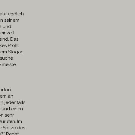
lauf endlich
on seinem
l und
einzelt
sind. Das
es Profil
dem Slogan
rsuche
e meiste
arton
nern an
h jedenfalls
t und einen
on sehr
zurufen. Im
e Spitze des
u?“ Recht