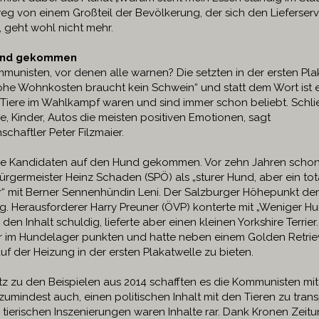
weg von einem Großteil der Bevölkerung, der sich den Lieferserv
, geht wohl nicht mehr.
und gekommen
munisten, vor denen alle warnen? Die setzten in der ersten Pla
Hohe Wohnkosten braucht kein Schwein“ und statt dem Wort ist e
 Tiere im Wahlkampf waren und sind immer schon beliebt. Schli
e, Kinder, Autos die meisten positiven Emotionen, sagt
nschaftler Peter Filzmaier.
die Kandidaten auf den Hund gekommen. Vor zehn Jahren schon
ürgermeister Heinz Schaden (SPÖ) als „sturer Hund, aber ein tot
er“ mit Berner Sennenhündin Leni. Der Salzburger Höhepunkt der 
g. Herausforderer Harry Preuner (ÖVP) konterte mit „Weniger H
b den Inhalt schuldig, lieferte aber einen kleinen Yorkshire Terrie
nur im Hundelager punkten und hatte neben einem Golden Retri
uf der Heizung in der ersten Plakatwelle zu bieten.
z zu den Beispielen aus 2014 schafften es die Kommunisten m
umindest auch, einen politischen Inhalt mit den Tieren zu trans
 tierischen Inszenierungen waren Inhalte rar. Dank Kronen Zeit