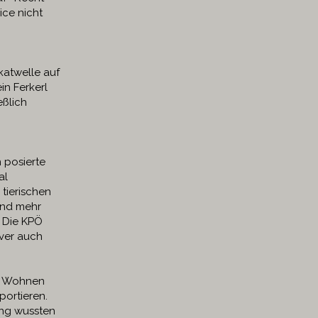
ice nicht
katwelle auf
in Ferkerl
eßlich
 posierte
al
tierischen
und mehr
r. Die KPÖ
ever auch
it Wohnen
portieren.
ung wussten