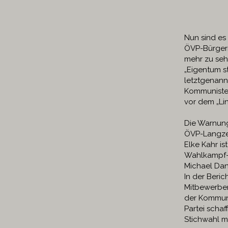
Nun sind es
ÖVP-Bürgerm
mehr zu seh
„Eigentum st
letztgenann
Kommunisten
vor dem „Li
Die Warnung
ÖVP-Langzei
Elke Kahr is
Wahlkampf-N
Michael Dan
In der Beric
Mitbewerber
der Kommuni
Partei scha
Stichwahl m