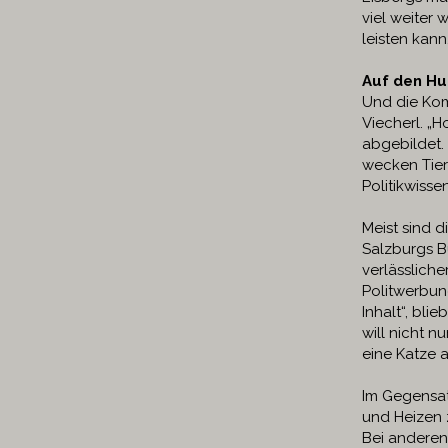
viel weiter 
leisten kann
Auf den H
Und die Kom
Viecherl. „
abgebildet.
wecken Tier
Politikwisse
Meist sind 
Salzburgs B
verlässlich
Politwerbun
Inhalt“, blie
will nicht 
eine Katze a
Im Gegensat
und Heizen z
Bei anderen