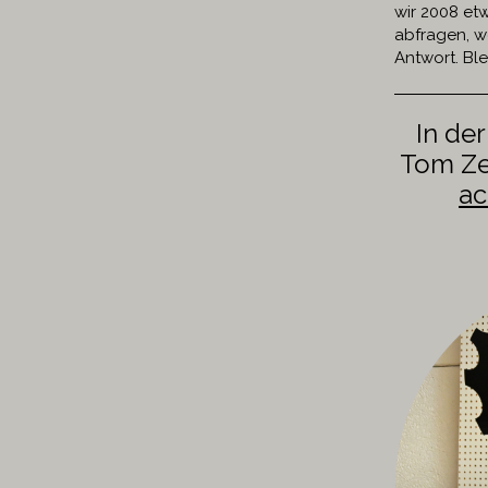
wir 2008 et
abfragen, w
Antwort. Bl
In de
Tom Zez
a